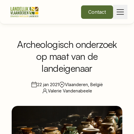
Contact
Archeologisch onderzoek
op maat van de
Over Ons
landeigenaar
Thema's
22 jan 2021
Vlaanderen, België
Valerie Vandenabeele
•
Nieuws
Word lid
Inloggen