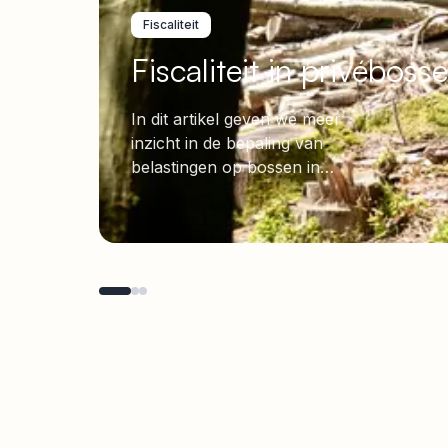
Fiscaliteit
Fiscaliteit in privéboss
In dit artikel geven we meer
inzicht in de bepaling van
belastingen op bossen in
eigendom.