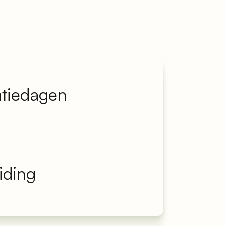
atiedagen
iding