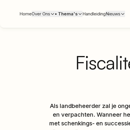
Home
Over Ons
•
Thema's
Handleiding
Nieuws
Fiscali
Als landbeheerder zal je ong
en verpachten. Wanneer heb 
met schenkings- en successie