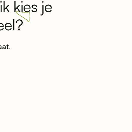
 kies je
eel?
aat.