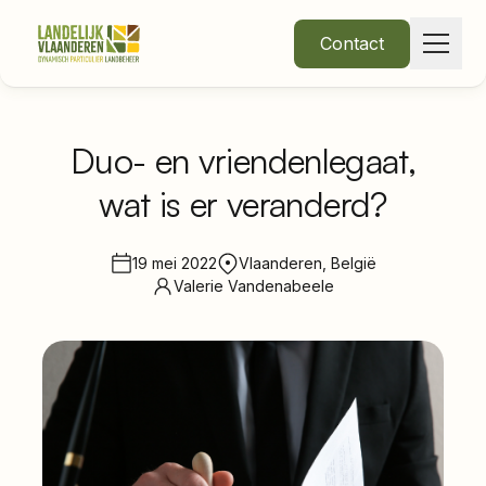
Contact
Duo- en vriendenlegaat,
wat is er veranderd?
Over Ons
Thema's
19 mei 2022
Vlaanderen, België
Valerie Vandenabeele
•
Nieuws
Word lid
Inloggen