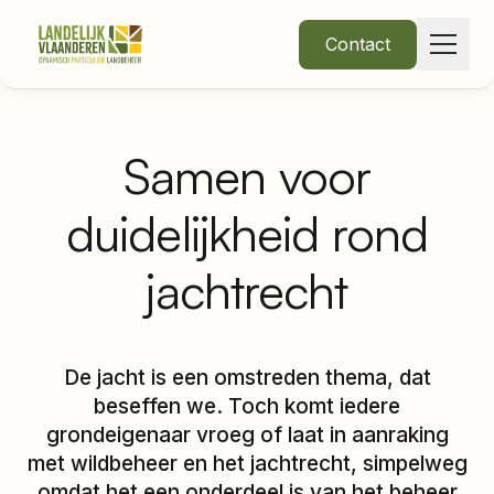
Contact
Samen voor
Over Ons
duidelijkheid rond
•
Thema's
jachtrecht
De jacht is een omstreden thema, dat
Nieuws
beseffen we. Toch komt iedere
grondeigenaar vroeg of laat in aanraking
met wildbeheer en het jachtrecht, simpelweg
Word lid
Inloggen
omdat het een onderdeel is van het beheer