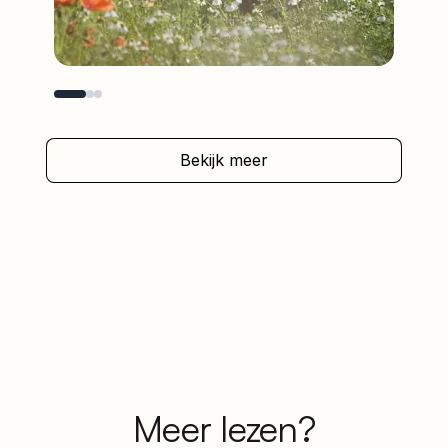
la
be
Bekijk meer
Meer lezen?