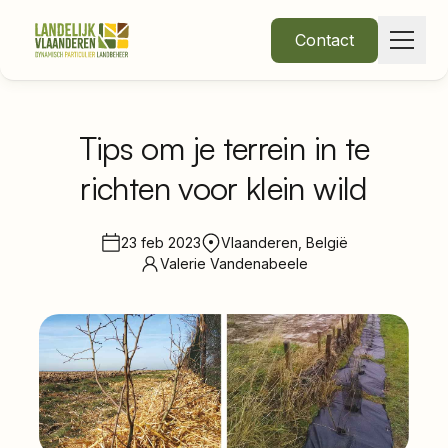
Contact
Tips om je terrein in te
richten voor klein wild
Over Ons
Thema's
23 feb 2023
Vlaanderen, België
Valerie Vandenabeele
•
Nieuws
Word lid
Inloggen