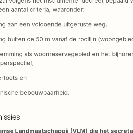
zal volgens het Instrumentendecreet bepaald 
en aantal criteria, waaronder:
 aan een voldoende uitgeruste weg,
 buiten de 50 m vanaf de rooilijn (woongebie
ming als woonreservegebied en het bijhore
perspectief,
toets en
ische bebouwbaarheid.
ssies
aamse Landmaatschappij (VLM) die het secreta