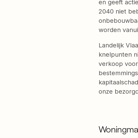
en geeft acti
2040 niet beb
onbebouwbaar
worden vanuit
Landelijk Vla
knelpunten n
verkoop voor
bestemmingswi
kapitaalscha
onze bezorgd
Woningma