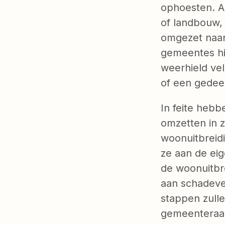
ophoesten. A
of landbouw, 
omgezet naar
gemeentes hie
weerhield vel
of een gedeel
In feite heb
omzetten in 
woonuitbreid
ze aan de ei
de woonuitbr
aan schadeve
stappen zull
gemeenteraads