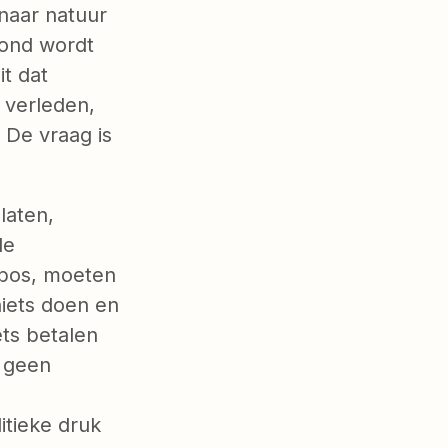
naar natuur
rond wordt
it dat
 verleden,
 De vraag is
.
laten,
de
 bos, moeten
iets doen en
ts betalen
 geen
itieke druk