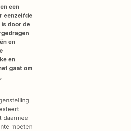
ben een
r eenzelfde
 is door de
orgedragen
iën en
e
ke en
het gaat om
,
enstelling
esteert
mt daarmee
eente moeten