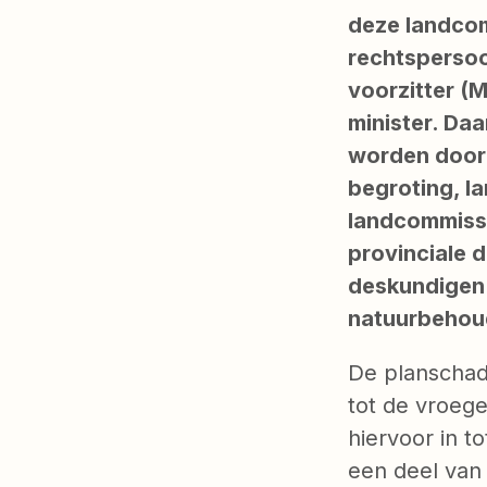
deze landco
rechtspersoo
voorzitter (
minister. Da
worden door d
begroting, l
landcommissi
provinciale 
deskundigen u
natuurbehoud
De planschad
tot de vroeg
hiervoor in t
een deel van