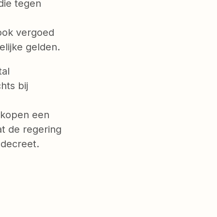
die tegen
ook vergoed
lijke gelden.
tal
ts bij
erkopen een
t de regering
decreet.