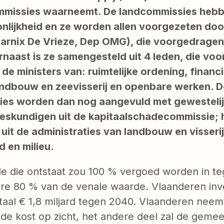
mmissies waarneemt. De landcommissies heb
nlijkheid en ze worden allen voorgezeten doo
Marnix De Vrieze, Dep OMG), die voorgedragen
arnaast is ze samengesteld uit 4 leden, die vo
e ministers van: ruimtelijke ordening, financ
andbouw en zeevisserij en openbare werken. D
es worden dan nog aangevuld met gewestelij
deskundigen uit de kapitaalschadecommissie; 
it de administraties van landbouw en visserij
 en milieu.
e die ontstaat zou 100 % vergoed worden in teg
ere 80 % van de venale waarde. Vlaanderen inv
otaal € 1,8 miljard tegen 2040. Vlaanderen nee
 de kost op zicht, het andere deel zal de gem