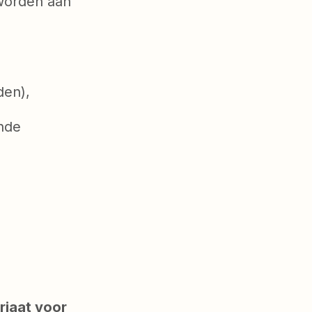
worden aan
den),
nde
riaat voor