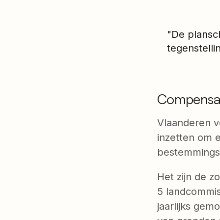
"De plansc
tegenstelli
Compensat
Vlaanderen vo
inzetten om 
bestemmingsw
Het zijn de 
5 landcommis
jaarlijks gem