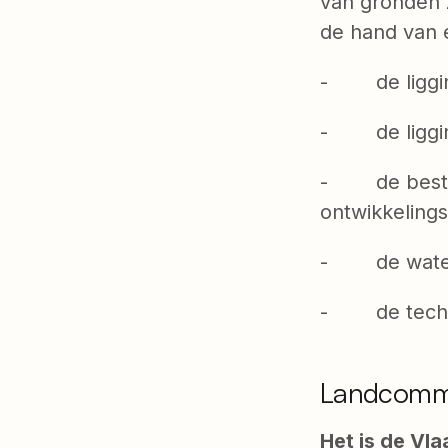
van gronden 
de hand van e
- de ligging
- de ligging
- de bestem
ontwikkelings
- de water
- de techn
Landcommi
Het is de Vl