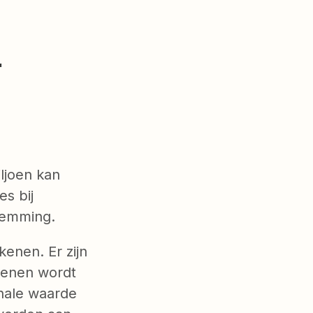
"
iljoen kan
s bij
temming.
enen. Er zijn
kenen wordt
enale waarde