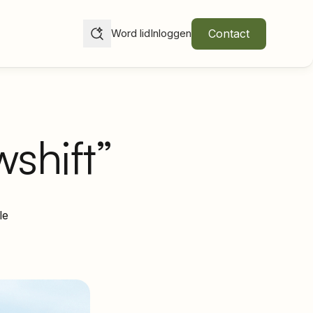
Contact
Word lid
Inloggen
shift”
le