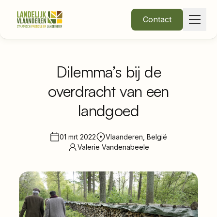
Contact
Dilemma’s bij de
overdracht van een
Over Ons
landgoed
Thema's
01 mrt 2022
Vlaanderen, België
Valerie Vandenabeele
•
Nieuws
Word lid
Inloggen