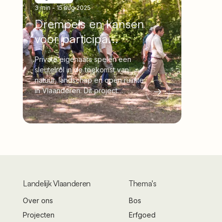
3 min
-
15 aug 2025
Drempels en kansen
voor participa...
Private eigenaars spelen een
sleutelrol in de toekomst van
natuur, landschap en open ruimte
in Vlaanderen. Dit project
onderzoekt hoe hun
betrokkenheid kan worden
versterkt.
Landelijk Vlaanderen
Thema's
Over ons
Bos
Projecten
Erfgoed