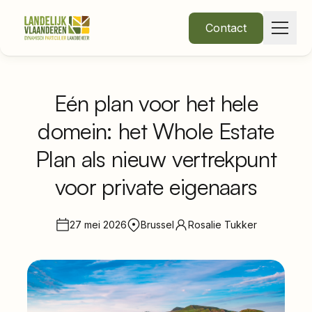
Contact
Eén plan voor het hele
domein: het Whole Estate
Over Ons
Plan als nieuw vertrekpunt
Thema's
voor private eigenaars
27 mei 2026
Brussel
Rosalie Tukker
•
Nieuws
Word lid
Inloggen