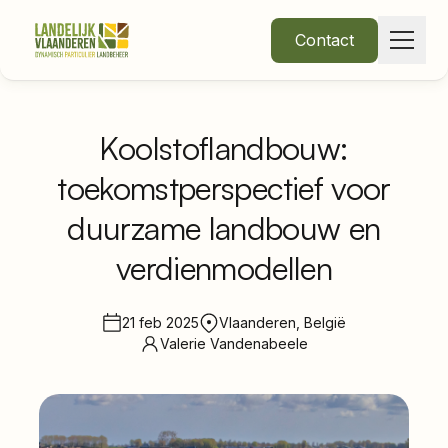
Contact
Koolstoflandbouw:
toekomstperspectief voor
Over Ons
duurzame landbouw en
Thema's
verdienmodellen
21 feb 2025
Vlaanderen, België
Valerie Vandenabeele
•
Nieuws
Word lid
Inloggen