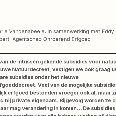
lérie Vandenabeele, in samenwerking met Eddy
ert, Agentschap Onroerend Erfgoed
 van de intussen gekende subsidies voor natu
euwe Natuurdecreet, vestigen we ook graag 
bare subsidies onder het nieuwe
goeddecreet. Veel van de mogelijke subsidie
ijk erfgoed bestonden vroeger ook al, maar zi
d bij private eigenaars. Bijgevolg worden ze 
daar mag verandering in komen… De subsidies
egen worden voor alle beheer, werken of die