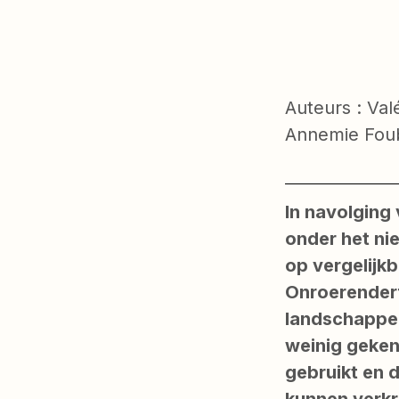
Auteurs : Va
Annemie Foub
In navolging
onder het ni
op vergelijk
Onroerenderf
landschappel
weinig geken
gebruikt en 
kunnen verkr