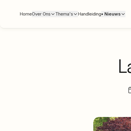
Home
Over Ons
Thema's
Handleiding
•
Nieuws
L