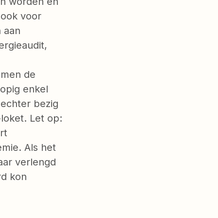
ten worden en
 ook voor
n aan
rgieaudit,
 men de
lopig enkel
 echter bezig
loket. Let op:
rt
mie. Als het
aar verlengd
rd kon