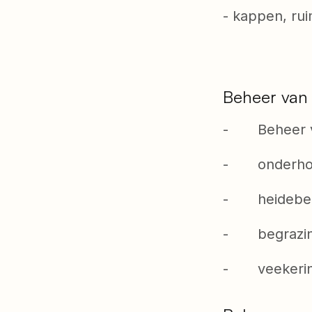
-
kappen, rui
Beheer van 
- Beheer van
- onderhoud 
- heidebeh
- begrazin
- veekerin