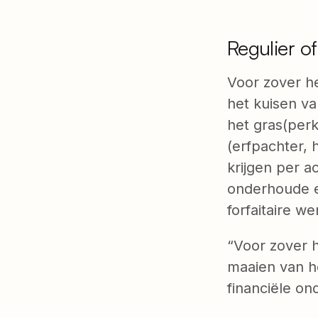
Regulier o
Voor zover h
het kuisen v
het gras(per
(erfpachter, 
krijgen per a
onderhoude e
forfaitaire 
“Voor zover 
maaien van h
financiële on