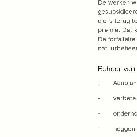
De werken wo
gesubsidieerd
die is terug 
premie. Dat k
De forfaitair
natuurbeheer
Beheer van 
- Aanplante
- verbeterin
- onderhoud
- heggen en