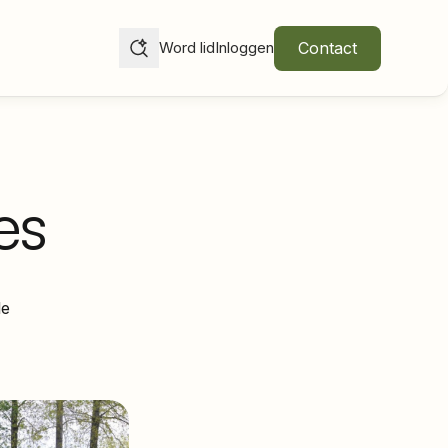
Contact
Word lid
Inloggen
es
le