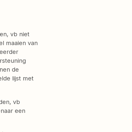
n, vb niet
el maaien van
heerder
rsteuning
enen de
de lijst met
den, vb
enaar een