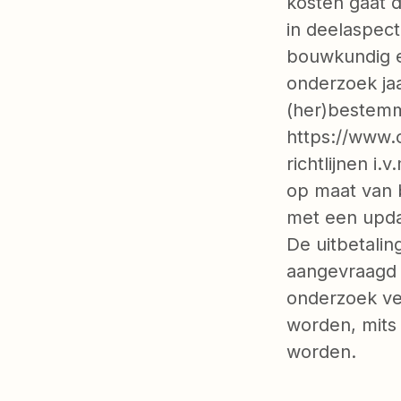
kosten gaat 
in deelaspec
bouwkundig e
onderzoek ja
(her)bestemm
https://www.
richtlijnen i
op maat van 
met een updat
De uitbetali
aangevraagd 
onderzoek ve
worden, mits
worden.