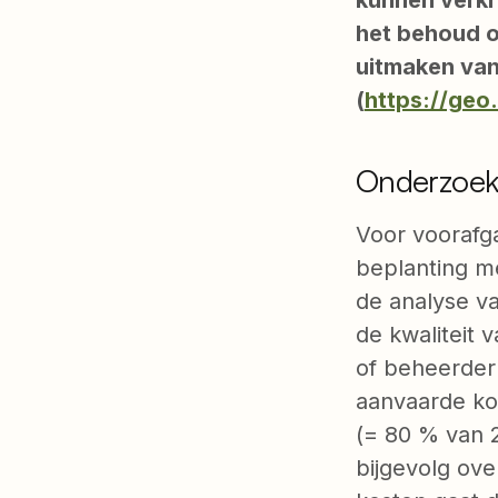
het behoud o
uitmaken va
(
https://geo
Onderzoek
Voor voorafg
beplanting m
de analyse v
de kwaliteit 
of beheerder
aanvaarde ko
(= 80 % van 2
bijgevolg ov