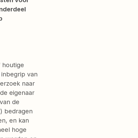
onderdeel
p
 houtige
 inbegrip van
derzoek naar
 de eigenaar
 van de
.) bedragen
en, en kan
heel hoge