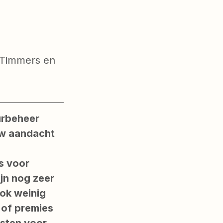
 Timmers en
urbeheer
uw aandacht
s voor
jn nog zeer
ook weinig
 of premies
nsten voor