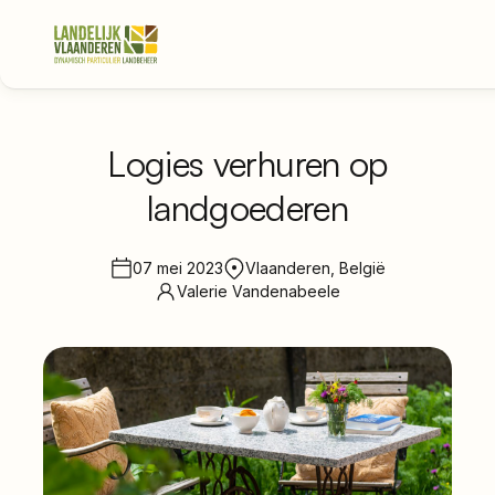
Logies verhuren op
landgoederen
Over Ons
Thema's
07 mei 2023
Vlaanderen, België
Valerie Vandenabeele
•
Nieuws
Word lid
Inloggen