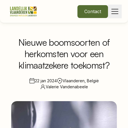
Contact
Nieuwe boomsoorten of
herkomsten voor een
Over Ons
klimaatzekere toekomst?
Thema's
22 jan 2024
Vlaanderen, België
Valerie Vandenabeele
•
Nieuws
Word lid
Inloggen